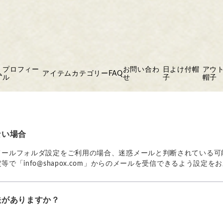
プロフィー
お問い合わ
日よけ付帽
アウ
ム
アイテム
カテゴリー
FAQ
ル
せ
子
帽子
ない場合
メールフォルダ設定をご利用の場合、迷惑メールと判断されている可
で「info@shapox.com」からのメールを受信できるよう設定を
法がありますか？